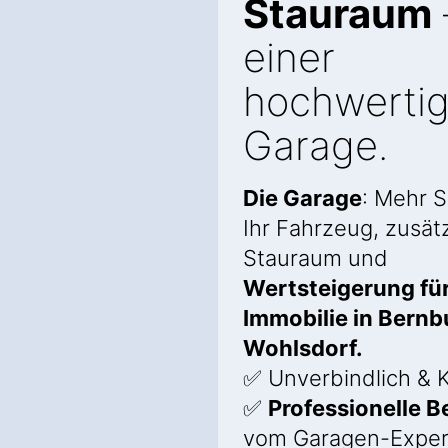
Stauraum
einer
hochwerti
Garage.
Die Garage
: Mehr S
Ihr Fahrzeug, zusätz
Stauraum und
Wertsteigerung für
Immobilie in Bernb
Wohlsdorf.
✅ Unverbindlich & K
✅
Professionelle 
vom Garagen-Exper