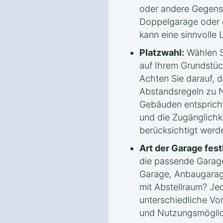
oder andere Gegenst
Doppelgarage oder e
kann eine sinnvolle 
Platzwahl:
Wählen S
auf Ihrem Grundstüc
Achten Sie darauf, 
Abstandsregeln zu 
Gebäuden entspricht
und die Zugänglichk
berücksichtigt werd
Art der Garage fest
die passende Garage
Garage, Anbaugarag
mit Abstellraum? Jed
unterschiedliche Vort
und Nutzungsmöglic