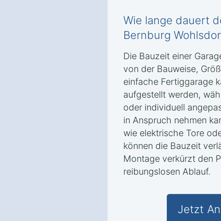
Wie lange dauert d
Bernburg Wohlsdor
Die Bauzeit einer Gara
von der Bauweise, Größ
einfache Fertiggarage 
aufgestellt werden, wä
oder individuell angep
in Anspruch nehmen kan
wie elektrische Tore ode
können die Bauzeit verl
Montage verkürzt den Pr
reibungslosen Ablauf.
Jetzt An