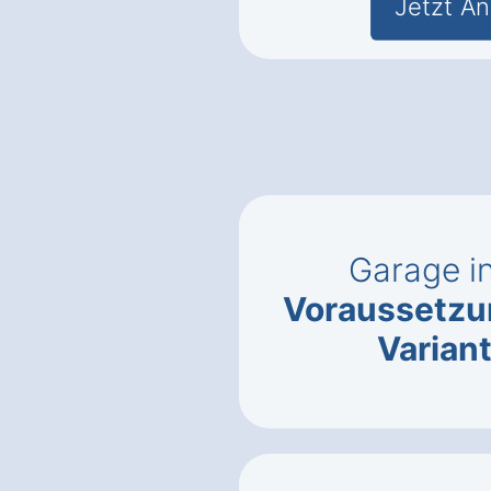
Jetzt An
Garage i
Voraussetz
Varian