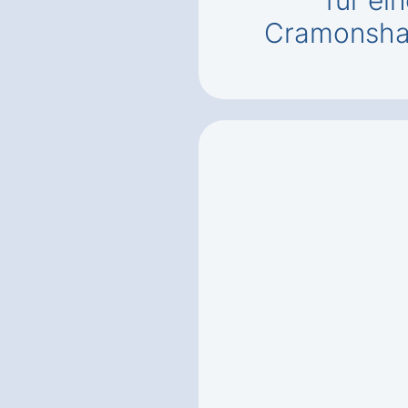
für ei
Cramonsha