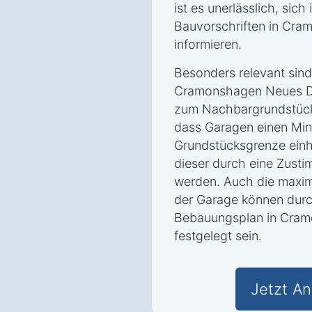
ist es unerlässlich, sich
Bauvorschriften in Cr
informieren.
Besonders relevant sin
Cramonshagen Neues D
zum Nachbargrundstück
dass Garagen einen Min
Grundstücksgrenze einh
dieser durch eine Zust
werden. Auch die maxi
der Garage können dur
Bebauungsplan in Cra
festgelegt sein.
Jetzt An