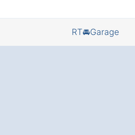
RT🚘Garage
Schützen 
Ihr Auto in
Cramonsh
Neues Dor
nutzen Si
zusätzlic