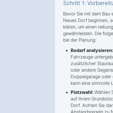
Schritt 1: Vorbere
Bevor Sie mit dem Bau 
Neues Dorf beginnen, so
klären, um einen reibun
gewährleisten. Die folge
bei der Planung:
Bedarf analysieren
Fahrzeuge untergeb
zusätzlicher Staura
oder andere Gegenst
Doppelgarage oder e
kann eine sinnvolle 
Platzwahl:
Wählen S
auf Ihrem Grundstü
Dorf. Achten Sie dar
Abstandsregeln zu 