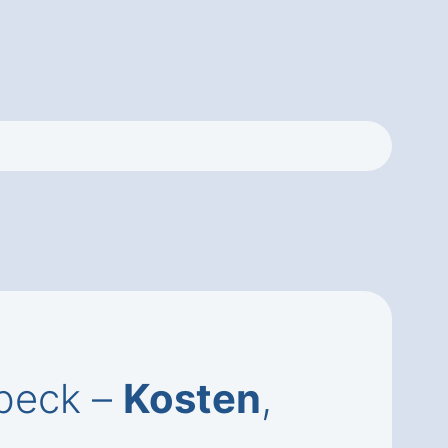
sbeck –
Kosten
,