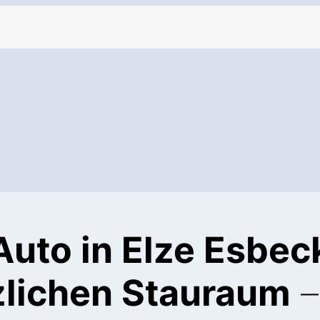
Auto in Elze Esbec
zlichen Stauraum
–