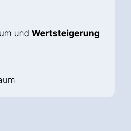
raum und
Wertsteigerung
raum