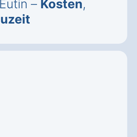
 Eutin –
Kosten
,
auzeit