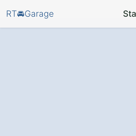
RT🚘Garage
Sta
Schützen Sie Ihr
und nutzen Sie 
Stauraum
– mit 