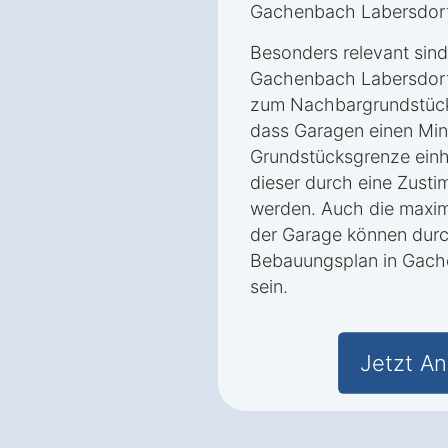
Gachenbach Labersdorf 
Besonders relevant sin
Gachenbach Labersdorf
zum Nachbargrundstück
dass Garagen einen Min
Grundstücksgrenze einh
dieser durch eine Zust
werden. Auch die maxi
der Garage können dur
Bebauungsplan in Gach
sein.
Jetzt An