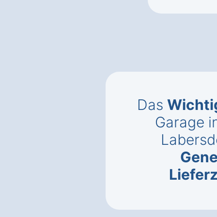
Das
Wichti
Garage i
Labersd
Gene
Liefer