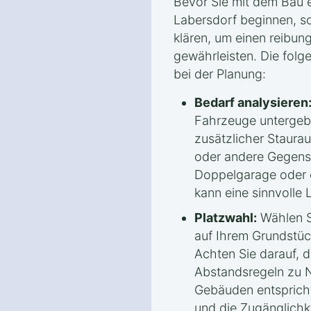
Bevor Sie mit dem Bau 
Labersdorf beginnen, so
klären, um einen reibun
gewährleisten. Die folge
bei der Planung:
Bedarf analysieren
Fahrzeuge untergeb
zusätzlicher Staura
oder andere Gegenst
Doppelgarage oder e
kann eine sinnvolle 
Platzwahl:
Wählen S
auf Ihrem Grundstü
Achten Sie darauf, 
Abstandsregeln zu 
Gebäuden entspricht
und die Zugänglichk