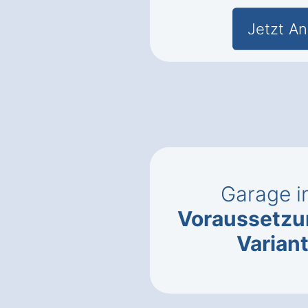
Jetzt An
Garage i
Voraussetz
Varian