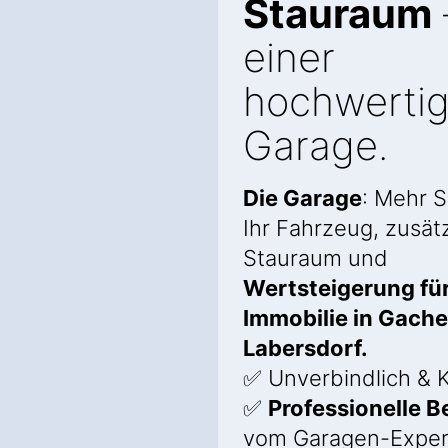
Stauraum
einer
hochwerti
Garage.
Die Garage
: Mehr S
Ihr Fahrzeug, zusätz
Stauraum und
Wertsteigerung für
Immobilie in Gach
Labersdorf.
✅ Unverbindlich & K
✅
Professionelle 
vom Garagen-Exper