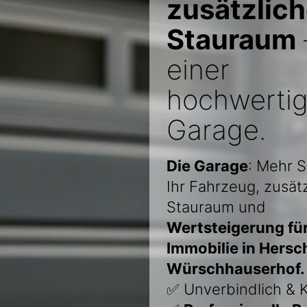
zusätzlic
Stauraum
einer
hochwerti
Garage.
Die Garage
: Mehr S
Ihr Fahrzeug, zusätz
Stauraum und
Wertsteigerung für
Immobilie in Hersc
Würschhauserhof.
✅ Unverbindlich & K