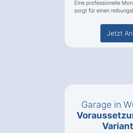
Eine professionelle Mo
sorgt für einen reibungs
Jetzt An
Garage in W
Voraussetz
Varian