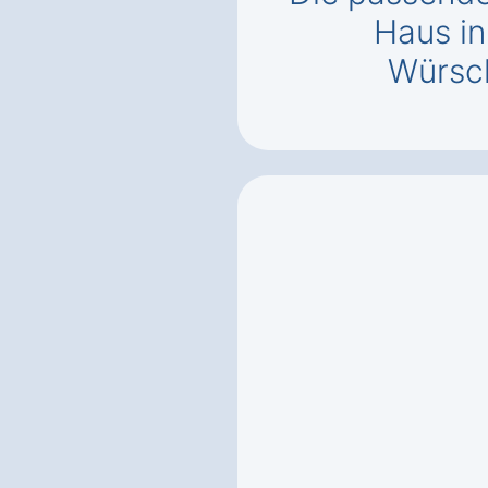
Haus i
Würsc