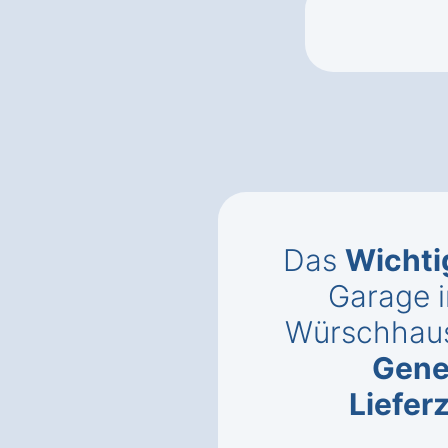
Das
Wichti
Garage 
Würschhau
Gene
Liefer