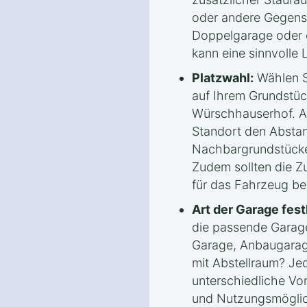
oder andere Gegenst
Doppelgarage oder e
kann eine sinnvolle 
Platzwahl:
Wählen S
auf Ihrem Grundstüc
Würschhauserhof. Ac
Standort den Absta
Nachbargrundstücke
Zudem sollten die Z
für das Fahrzeug be
Art der Garage fest
die passende Garage
Garage, Anbaugarag
mit Abstellraum? Jed
unterschiedliche Vort
und Nutzungsmöglic