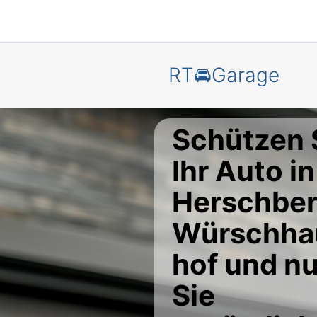
RT🚘Garage
Schützen 
Ihr Auto in
Herschbe
Würschha
hof und n
Sie