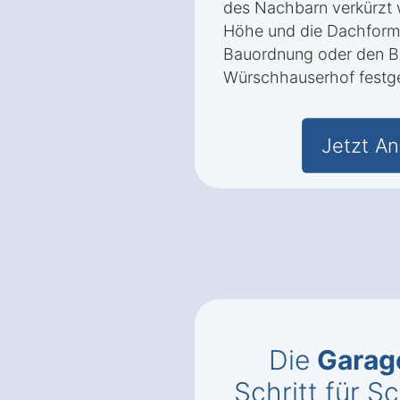
des Nachbarn verkürzt 
Höhe und die Dachform
Bauordnung oder den B
Würschhauserhof festge
Jetzt An
Die
Garag
Schritt für Sc