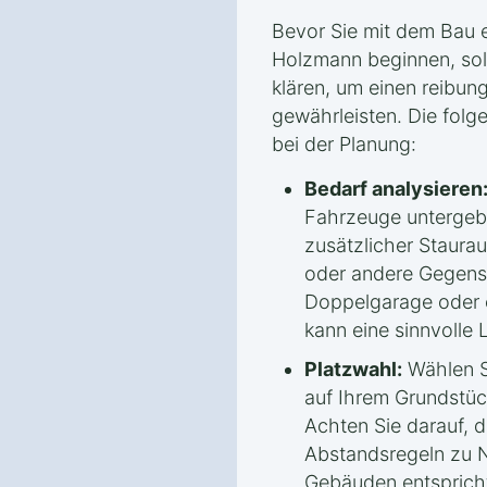
Bevor Sie mit dem Bau 
Holzmann beginnen, soll
klären, um einen reibun
gewährleisten. Die folge
bei der Planung:
Bedarf analysieren
Fahrzeuge untergeb
zusätzlicher Staura
oder andere Gegenst
Doppelgarage oder e
kann eine sinnvolle 
Platzwahl:
Wählen S
auf Ihrem Grundstü
Achten Sie darauf, 
Abstandsregeln zu 
Gebäuden entspricht