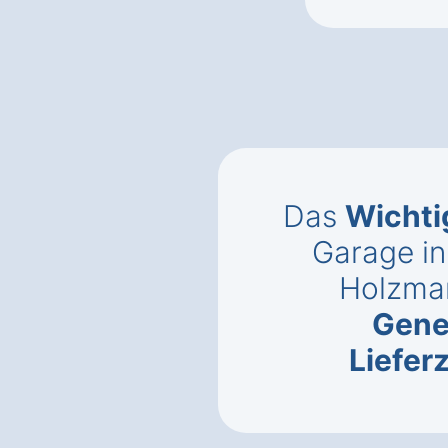
Das
Wichti
Garage i
Holzma
Gene
Liefer