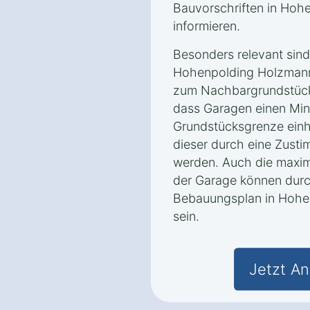
Bauvorschriften in Hoh
informieren.
Besonders relevant sin
Hohenpolding Holzmann
zum Nachbargrundstück
dass Garagen einen Min
Grundstücksgrenze einh
dieser durch eine Zust
werden. Auch die maxi
der Garage können dur
Bebauungsplan in Hohe
sein.
Jetzt An