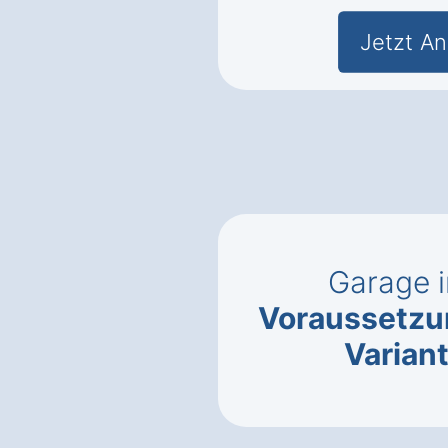
Jetzt An
Garage 
Voraussetz
Varian