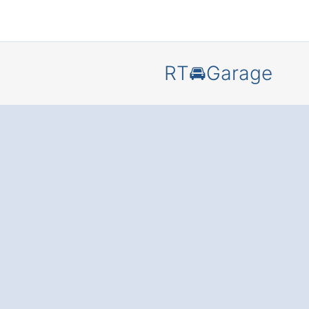
RT🚘Garage
Schützen 
Ihr Auto in
Hohenpol
Holzmann
nutzen Si
zusätzlic