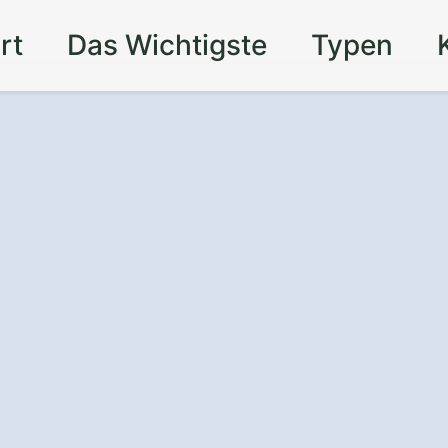
rt
Das Wichtigste
Typen
 Auto in Kalletal
tzen Sie
tauraum
– mit