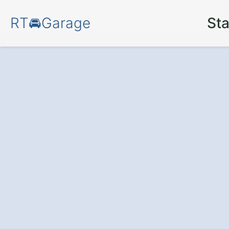
RT🚘Garage
Sta
Schützen Sie Ihr
Westorf und nu
zusätzlichen S