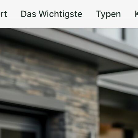
rt
Das Wichtigste
Typen
 Auto in
feld und nutzen
en Stauraum
– mit