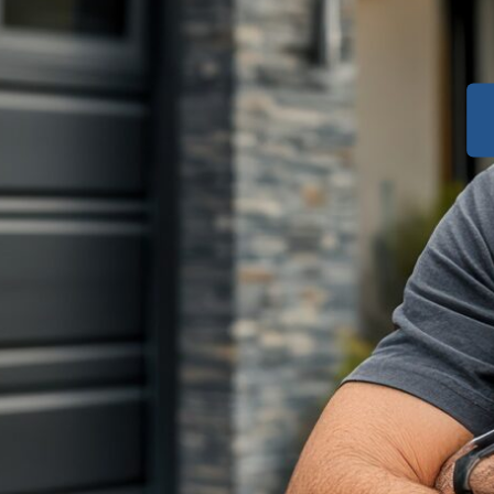
gen Garage.
r Ihr Fahrzeug, zusätzlicher
ng für Ihre Immobilie in
i
vom Garagen-Experten
hr Fahrzeug und zusätzlichen
s-Check