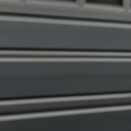
einer hochwerti
Die Garage
: Mehr Schutz fü
Stauraum und
Wertsteigeru
Lüneburg Mittelfeld.
✅ Unverbindlich & Kostenfre
✅
Professionelle Beratung
✅ Optimale Sicherheit für I
Stauraum
✅ Inkl. Garagen
Förderung