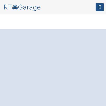
RT🚘Garage
Schützen Sie Ihr
Auto in Mögglingen
Gollenhof und
nutzen Sie
zusätzlichen