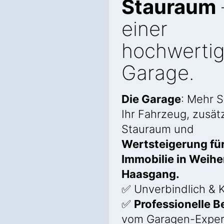
Stauraum
einer
hochwerti
Garage.
Die Garage
: Mehr S
Ihr Fahrzeug, zusätz
Stauraum und
Wertsteigerung für
Immobilie in Weihe
Haasgang.
✅ Unverbindlich & K
✅
Professionelle 
vom Garagen-Exper