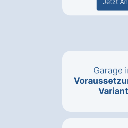
Jetzt An
Garage 
Voraussetz
Varian