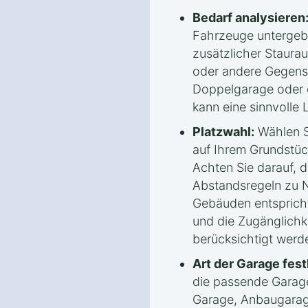
Bedarf analysieren
Fahrzeuge untergeb
zusätzlicher Staura
oder andere Gegenst
Doppelgarage oder e
kann eine sinnvolle 
Platzwahl:
Wählen S
auf Ihrem Grundstüc
Achten Sie darauf, 
Abstandsregeln zu 
Gebäuden entspricht
und die Zugänglichk
berücksichtigt werd
Art der Garage fest
die passende Garage
Garage, Anbaugarag